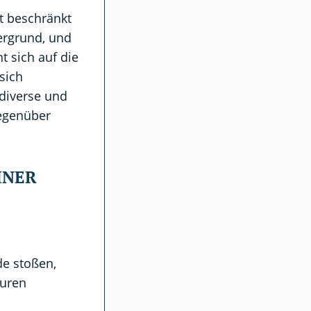
t beschränkt
tergrund, und
t sich auf die
sich
diverse und
gegenüber
INER
e stoßen,
turen