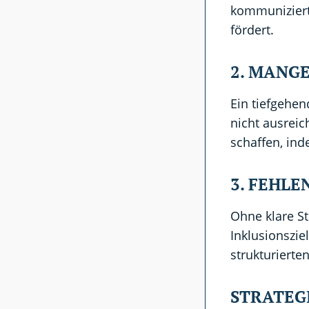
kommuniziert,
fördert.
2. MANG
Ein tiefgehen
nicht ausrei
schaffen, ind
3. FEHL
Ohne klare S
Inklusionszie
strukturierte
STRATEG