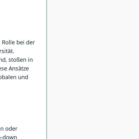
Rolle bei der
sität.
ind, stoßen in
ese Ansätze
lobalen und
en oder
op-down