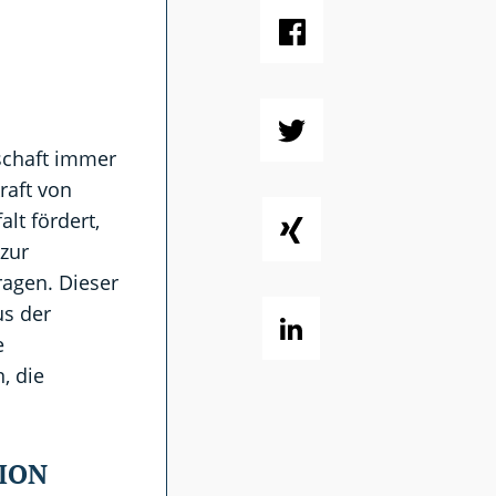
gschaft immer
raft von
falt fördert,
 zur
ragen. Dieser
us der
e
, die
ION