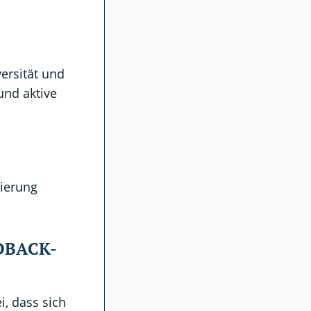
ersität und
und aktive
sierung
DBACK-
, dass sich