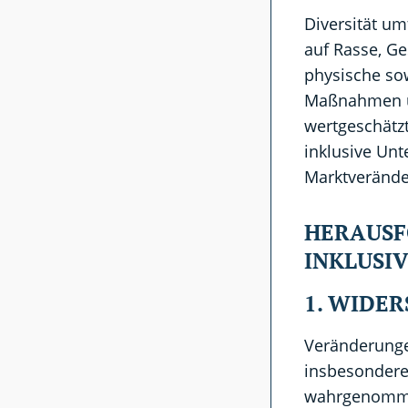
Diversität um
auf Rasse, Ge
physische sow
Maßnahmen und
wertgeschätz
inklusive Un
Marktveränder
HERAUSF
INKLUSI
1. WIDE
Veränderunge
insbesondere
wahrgenommen