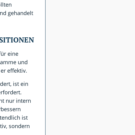
llten
end gehandelt
SITIONEN
für eine
ogramme und
r effektiv.
ert, ist ein
rfordert.
t nur intern
rbessern
endlich ist
tiv, sondern