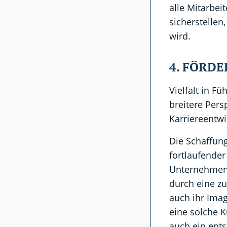
alle Mitarbei
sicherstelle
wird.
4. FÖRD
Vielfalt in F
breitere Per
Karriereentwi
Die Schaffung
fortlaufende
Unternehmen, 
durch eine zu
auch ihr Imag
eine solche K
auch ein ent