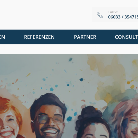
TELEFON
06033 / 35471
EN
REFERENZEN
PARTNER
CONSULT