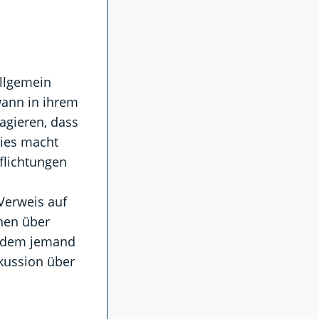
allgemein
ann in ihrem
agieren, dass
Dies macht
pflichtungen
Verweis auf
onen über
Indem jemand
skussion über