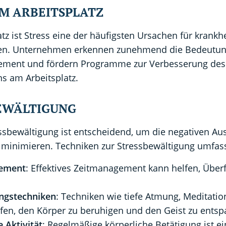
AM ARBEITSPLATZ
tz ist Stress eine der häufigsten Ursachen für krankh
en. Unternehmen erkennen zunehmend die Bedeutun
ement und fördern Programme zur Verbesserung des
s am Arbeitsplatz.
EWÄLTIGUNG
essbewältigung ist entscheidend, um die negativen A
u minimieren. Techniken zur Stressbewältigung umfas
ement
: Effektives Zeitmanagement kann helfen, Über
.
ngstechniken
: Techniken wie tiefe Atmung, Meditati
fen, den Körper zu beruhigen und den Geist zu ents
 Aktivität
: Regelmäßige körperliche Betätigung ist ei