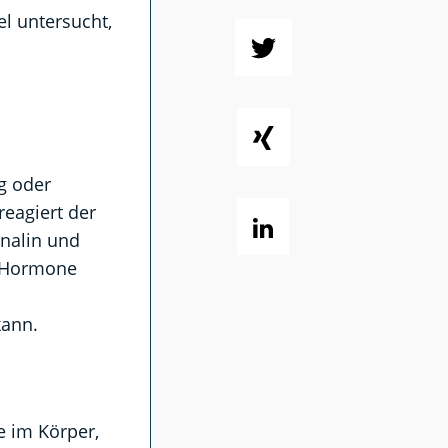
el untersucht,
ng oder
eagiert der
nalin und
e Hormone
kann.
e im Körper,