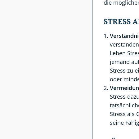
die mögliche
STRESS A
Verständn
verstande
Leben Stre
jemand auf
Stress zu e
oder minde
Vermeidun
Stress dazu
tatsächlic
Stress als 
seine Fähi