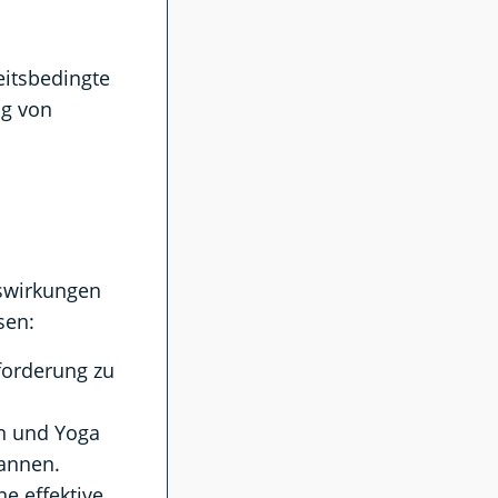
eitsbedingte
g von
uswirkungen
sen:
forderung zu
on und Yoga
pannen.
ne effektive