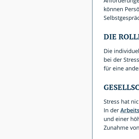
Anforderunge
können Persö
Selbstgespräc
DIE ROL
Die individu
bei der Stres
für eine and
GESELLS
Stress hat ni
In der
Arbeit
und einer höh
Zunahme von