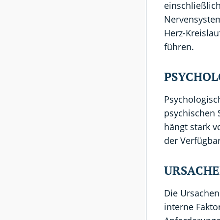
einschließli
Nervensystem
Herz-Kreisla
führen.
PSYCHOL
Psychologisc
psychischen 
hängt stark v
der Verfügba
URSACHE
Die Ursachen 
interne Fakt