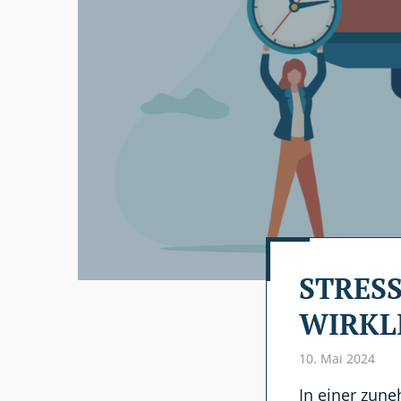
STRESS
WIRKL
10. Mai 2024
In einer zune