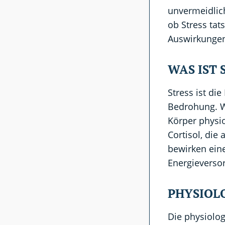
unvermeidlich
ob Stress tat
Auswirkungen 
WAS IST 
Stress ist di
Bedrohung. W
Körper physi
Cortisol, die
bewirken ein
Energieversor
PHYSIOL
Die physiolog