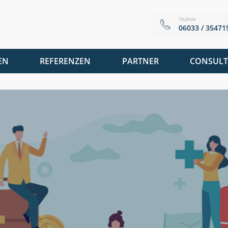
TELEFON
06033 / 35471
EN
REFERENZEN
PARTNER
CONSULT