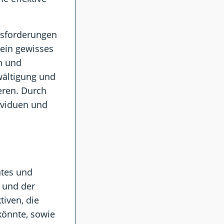
usforderungen
 ein gewisses
n und
ewältigung und
eren. Durch
ividuen und
ntes und
 und der
tiven, die
könnte, sowie