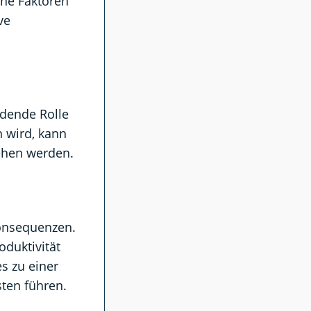
rne Faktoren
ve
idende Rolle
n wird, kann
ehen werden.
Konsequenzen.
oduktivität
s zu einer
ten führen.