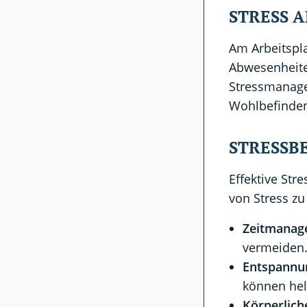
STRESS 
Am Arbeitspla
Abwesenheit
Stressmanag
Wohlbefinden
STRESSB
Effektive Str
von Stress z
Zeitmanag
vermeiden
Entspannu
können hel
Körperliche