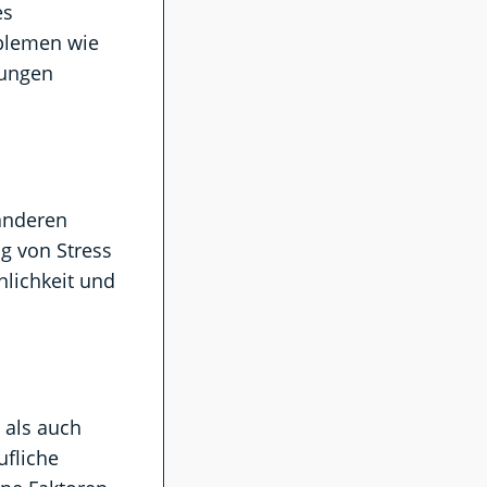
es
oblemen wie
rungen
anderen
g von Stress
nlichkeit und
 als auch
ufliche