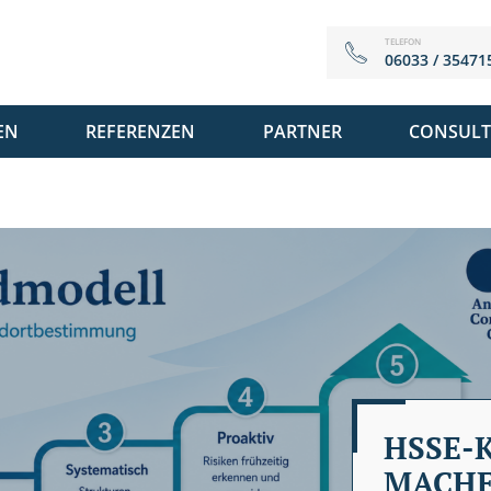
TELEFON
06033 / 35471
EN
REFERENZEN
PARTNER
CONSULT
HSSE-
MACH